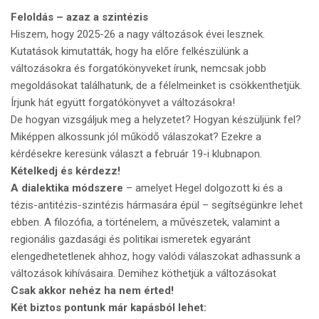
Feloldás – azaz a szintézis
Hiszem, hogy 2025-26 a nagy változások évei lesznek.
Kutatások kimutatták, hogy ha előre felkészülünk a
változásokra és forgatókönyveket írunk, nemcsak jobb
megoldásokat találhatunk, de a félelmeinket is csökkenthetjük.
Írjunk hát együtt forgatókönyvet a változásokra!
De hogyan vizsgáljuk meg a helyzetet? Hogyan készüljünk fel?
Miképpen alkossunk jól működő válaszokat? Ezekre a
kérdésekre keresünk választ a február 19-i klubnapon.
Kételkedj és kérdezz!
A dialektika módszere
– amelyet Hegel dolgozott ki és a
tézis-antitézis-szintézis hármasára épül – segítségünkre lehet
ebben. A filozófia, a történelem, a művészetek, valamint a
regionális gazdasági és politikai ismeretek egyaránt
elengedhetetlenek ahhoz, hogy valódi válaszokat adhassunk a
változások kihívásaira. Demihez köthetjük a változásokat
Csak akkor nehéz ha nem érted!
Két biztos pontunk már kapásból lehet: