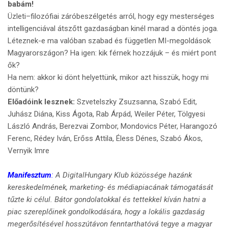
babám!
Üzleti–filozófiai záróbeszélgetés arról, hogy egy mesterséges
intelligenciával átszőtt gazdaságban kinél marad a döntés joga.
Léteznek-e ma valóban szabad és független MI-megoldások
Magyarországon? Ha igen: kik férnek hozzájuk – és miért pont
ők?
Ha nem: akkor ki dönt helyettünk, mikor azt hisszük, hogy mi
döntünk?
Előadóink lesznek:
Szvetelszky Zsuzsanna, Szabó Edit,
Juhász Diána, Kiss Ágota, Rab Árpád, Weiler Péter, Tölgyesi
László András, Berezvai Zombor, Mondovics Péter, Harangozó
Ferenc, Rédey Iván, Erőss Attila, Éless Dénes, Szabó Ákos,
Vernyik Imre
Manifesztum
:
A DigitalHungary Klub közössége hazánk
kereskedelmének, marketing- és médiapiacának támogatását
tűzte ki célul. Bátor gondolatokkal és tettekkel kíván hatni a
piac szereplőinek gondolkodására, hogy a lokális gazdaság
megerősítésével hosszútávon fenntarthatóvá tegye a magyar