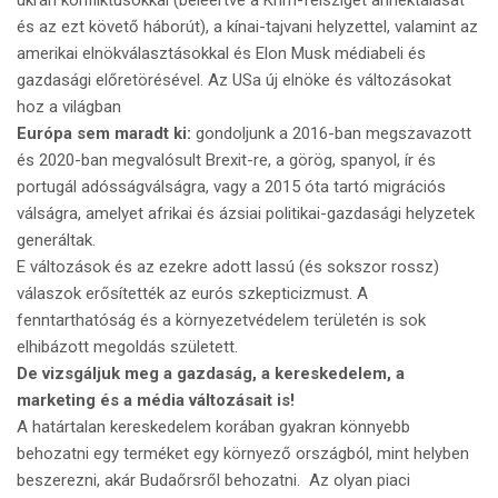
ukrán konfliktusokkal (beleértve a Krím-félsziget annektálását
és az ezt követő háborút), a kínai-tajvani helyzettel, valamint az
amerikai elnökválasztásokkal és Elon Musk médiabeli és
gazdasági előretörésével. Az USa új elnöke és változásokat
hoz a világban
Európa sem maradt ki:
gondoljunk a 2016-ban megszavazott
és 2020-ban megvalósult Brexit-re, a görög, spanyol, ír és
portugál adósságválságra, vagy a 2015 óta tartó migrációs
válságra, amelyet afrikai és ázsiai politikai-gazdasági helyzetek
generáltak.
E változások és az ezekre adott lassú (és sokszor rossz)
válaszok erősítették az eurós szkepticizmust. A
fenntarthatóság és a környezetvédelem területén is sok
elhibázott megoldás született.
De vizsgáljuk meg a gazdaság, a kereskedelem, a
marketing és a média változásait is!
A határtalan kereskedelem korában gyakran könnyebb
behozatni egy terméket egy környező országból, mint helyben
beszerezni, akár Budaőrsről behozatni. Az olyan piaci