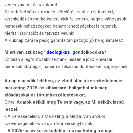
versenypiacot és a kultúrát.
Szeretettel várunk minden előrelátó, kreatív üzletembert,
kereskedőt és marketingest, akik felismerik, hogy a változások
nemcsak nehézségeket, hanem lehetőségeket is rejtenek.
Meríts inspirációt és tervezz velünk!
A klubnap zárása pedig garantáltan pezsgő(s) hangulatú lesz!
Miért van szükség "
ideolog
ik
us
" gondolkodókra?
Ez talán a legfontosabb témánk, hiszen a jövő kihívásai
nemcsak stratégiai, hanem értékalapú döntéseket is igényelnek.
A nap második felében, az ebéd után a kereskedelem és
marketing 2025-ös kihívásáról hallgathatunk meg
előadásokat és fórumbeszélgetéseket.
Címe:
Adatok nélkül még Te sem vagy, az MI nélkük lassú
leszel.
- A Kereskedelem, a Marketing, a Média. Van amikor
szövetségesek és van, amikor versenytársak.
-
A 2025-ös év kereskedelemi és marketing trendjei