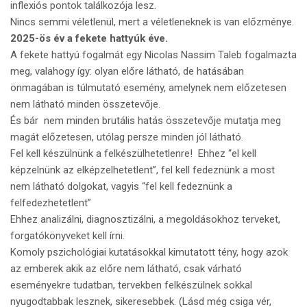
inflexiós pontok találkozója lesz.
Nincs semmi véletlenül, mert a véletleneknek is van előzménye.
2025-ös év a fekete hattyúk éve.
A fekete hattyú fogalmát egy Nicolas Nassim Taleb fogalmazta
meg, valahogy így: olyan előre látható, de hatásában
önmagában is túlmutató esemény, amelynek nem előzetesen
nem látható minden összetevője.
És bár nem minden brutális hatás összetevője mutatja meg
magát előzetesen, utólag persze minden jól látható.
Fel kell készülnünk a felkészülhetetlenre! Ehhez “el kell
képzelnünk az elképzelhetetlent”, fel kell fedeznünk a most
nem látható dolgokat, vagyis “fel kell fedeznünk a
felfedezhetetlent”
Ehhez analizálni, diagnosztizálni, a megoldásokhoz terveket,
forgatókönyveket kell írni.
Komoly pszichológiai kutatásokkal kimutatott tény, hogy azok
az emberek akik az előre nem látható, csak várható
eseményekre tudatban, tervekben felkészülnek sokkal
nyugodtabbak lesznek, sikeresebbek. (Lásd még csiga vér,