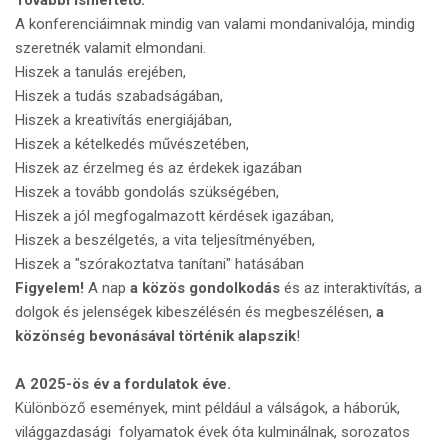
További ismertető:
A konferenciáimnak mindig van valami mondanivalója, mindig
szeretnék valamit elmondani.
Hiszek a tanulás erejében,
Hiszek a tudás szabadságában,
Hiszek a kreativítás energiájában,
Hiszek a kételkedés művészetében,
Hiszek az érzelmeg és az érdekek igazában
Hiszek a tovább gondolás szükségében,
Hiszek a jól megfogalmazott kérdések igazában,
Hiszek a beszélgetés, a vita teljesítményében,
Hiszek a "szórakoztatva tanítani" hatásában
Figyelem!
A nap
a közös gondolkodás
és az interaktivítás, a
dolgok és jelenségek kibeszélésén és megbeszélésen,
a
közönség bevonásával történik alapszik
!
A 2025-ös év a fordulatok éve.
Különböző események, mint például a válságok, a háborúk,
világgazdasági folyamatok évek óta kulminálnak, sorozatos