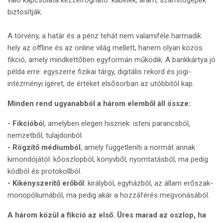
való kapcsolata kézzelfogható: kábelek, áram, számítógépek
biztosítják.
A törvény, a határ és a pénz tehát nem valamiféle harmadik
hely az offline és az online világ mellett, hanem olyan közös
fikció, amely mindkettőben egyformán működik. A bankkártya jó
példa erre: egyszerre fizikai tárgy, digitális rekord és jogi-
intézményi ígéret, de értéket elsősorban az utóbbitól kap.
Minden rend ugyanabból a három elemből áll össze:
- Fikcióbó
l, amelyben elegen hisznek: isteni parancsból,
nemzetből, tulajdonból.
- Rögzítő médiumból
, amely függetleníti a normát annak
kimondójától: kőoszlopból, könyvből, nyomtatásból, ma pedig
kódból és protokollból.
- Kikényszerítő erőből
: királyból, egyházból, az állam erőszak-
monopóliumából, ma pedig akár a hozzáférés megvonásából.
A három közül a fikció az első. Üres marad az oszlop, ha