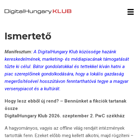
Ismertető
Manifesztum:
A DigitalHungary Klub közössége hazánk
kereskedelmének, marketing- és médiapiacának támogatását
tűzte ki célul. Bátor gondolatokkal és tettekkel kíván hatni a
piac szereplőinek gondolkodására, hogy a lokális gazdaság
megerősítésével hosszútávon fenntarthatóvá tegye a magyar
versenypiacot és a kultúrát.
Hogy lesz ebből új rend? –
Bennünket a fikciók tartanak
össze
DigitalHungary Klub 2026. szeptember 2. PwC székház
A hagyományos, vagyis az offline világ rendjét intézmények
tartották fenn. Ezeket előbb meg kellett alkotni, majd rögzíteni –