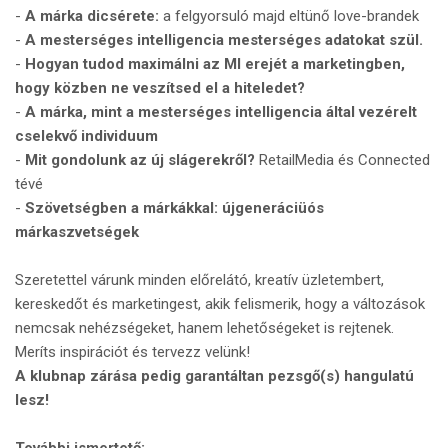
-
A márka dicsérete:
a felgyorsuló majd eltünő love-brandek
-
A mesterséges intelligencia mesterséges adatokat szül.
-
Hogyan tudod maximálni az MI erejét a marketingben,
hogy közben ne veszítsed el a hiteledet?
-
A márka, mint a mesterséges intelligencia által vezérelt
cselekvő individuum
-
Mit gondolunk az új slágerekről?
RetailMedia és Connected
tévé
-
Szövetségben a márkákkal: újgeneráciüós
márkaszvetségek
Szeretettel várunk minden előrelátó, kreatív üzletembert,
kereskedőt és marketingest, akik felismerik, hogy a változások
nemcsak nehézségeket, hanem lehetőségeket is rejtenek.
Meríts inspirációt és tervezz velünk!
A klubnap zárása pedig garantáltan pezsgő(s) hangulatú
lesz!