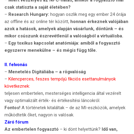
–
Miért veszélyes az NPC-hatás
, amikor a fogyasztó már
csak statiszta a saját életében?
–
Research Hungary
:
hogyan oszlik meg egy ember 24 órája
az offline és az online tér között,
honnan érkeznek valójában
azok a hatások, amelyek alapján vásárlunk, döntünk – és
mikor csúszunk észrevétlenül a valóságból a virtuálisba.
–
Egy toxikus kapcsolat anatómiája: amiből a fogyasztó
egyszerre menekülne – és mégis függ tőle.
II. felvonás
–
Menetelés Digitáliába – a rögvalóság
–
Kilencperces, feszes tempójú fikciós esettanulmányok
következnek:
teljesen embertelen, mesterséges intelligencia által vezérelt
vagy optimalizált érték- és értékesítési láncokról.
Fontos!
A történetek kitaláltak – de az MI-eszközök, amelyek
működtetik őket, nagyon is valósak.
Záró fórum
Az embertelen fogyasztó
– ki dönt helyettünk?
Idő van,