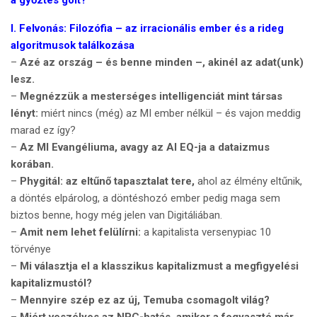
a győztes gólt?
I.
Felvonás:
Filozófia – az irracionális ember és a rideg
algoritmusok találkozása
–
Azé az ország – és benne minden –, akinél az adat(unk)
lesz.
–
Megnézzük a mesterséges intelligenciát mint társas
lényt:
miért nincs (még) az MI ember nélkül – és vajon meddig
marad ez így?
–
Az MI Evangéliuma,
avagy az AI EQ-ja a dataizmus
korában.
–
Phygitál: az eltűnő tapasztalat tere
,
ahol az élmény eltűnik,
a döntés elpárolog, a döntéshozó ember pedig maga sem
biztos benne, hogy még jelen van Digitáliában.
–
Amit nem lehet felülírni:
a kapitalista versenypiac 10
törvénye
–
Mi választja el a klasszikus kapitalizmust a megfigyelési
kapitalizmustól?
–
Mennyire szép ez az új, Temuba csomagolt világ?