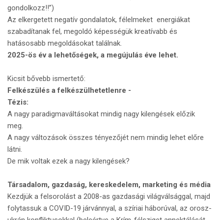
gondolkozz!!”)
Az elkergetett negatív gondalatok, félelmeket energiákat
szabadítanak fel, megoldó képességük kreatívabb és
hatásosabb megoldásokat találnak.
2025-ös év a lehetőségek, a megújulás éve lehet.
Kicsit bővebb ismertető:
Felkészülés a felkészülhetetlenre -
Tézis:
A nagy paradigmaváltásokat mindig nagy kilengések előzik
meg.
A nagy változások összes tényezőjét nem mindig lehet előre
látni.
De mik voltak ezek a nagy kilengések?
Társadalom, gazdaság, kereskedelem, marketing és média
Kezdjük a felsorolást a 2008-as gazdasági világválsággal, majd
folytassuk a COVID-19 járvánnyal, a szíriai háborúval, az orosz-