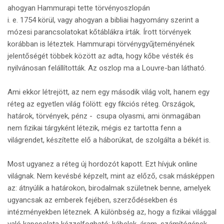
ahogyan Hammurapi tette törvényoszlopán
i. e. 1754 körül, vagy ahogyan a bibliai hagyomány szerint a
mózesi parancsolatokat kőtáblákra írták. Írott törvények
korábban is léteztek. Hammurapi törvénygyűjteményének
jelentőségét többek között az adta, hogy kőbe vésték és
nyilvánosan felállították. Az oszlop ma a Louvre-ban látható.
Ami ekkor létrejött, az nem egy második világ volt, hanem egy
réteg az egyetlen világ fölött: egy fikciós réteg. Országok,
határok, törvények, pénz - csupa olyasmi, ami önmagában
nem fizikai tárgyként létezik, mégis ez tartotta fenn a
világrendet, készítette elő a háborúkat, de szolgálta a békét is.
Most ugyanez a réteg új hordozót kapott. Ezt hívjuk online
világnak. Nem kevésbé képzelt, mint az előző, csak másképpen
az: átnyúlik a határokon, birodalmak születnek benne, amelyek
ugyancsak az emberek fejében, szerződésekben és
intézményekben léteznek. A különbség az, hogy a fizikai világgal