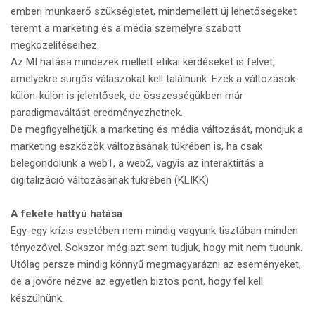
emberi munkaerő szükségletet, mindemellett új lehetőségeket
teremt a marketing és a média személyre szabott
megközelítéseihez.
Az MI hatása mindezek mellett etikai kérdéseket is felvet,
amelyekre sürgős válaszokat kell találnunk. Ezek a változások
külön-külön is jelentősek, de összességükben már
paradigmaváltást eredményezhetnek.
De megfigyelhetjük a marketing és média változását, mondjuk a
marketing eszközök változásának tükrében is, ha csak
belegondolunk a web1, a web2, vagyis az interaktiítás a
digitalizáció változásának tükrében (KLIKK)
A fekete hattyú hatása
Egy-egy krízis esetében nem mindig vagyunk tisztában minden
tényezővel. Sokszor még azt sem tudjuk, hogy mit nem tudunk.
Utólag persze mindig könnyű megmagyarázni az eseményeket,
de a jövőre nézve az egyetlen biztos pont, hogy fel kell
készülnünk.