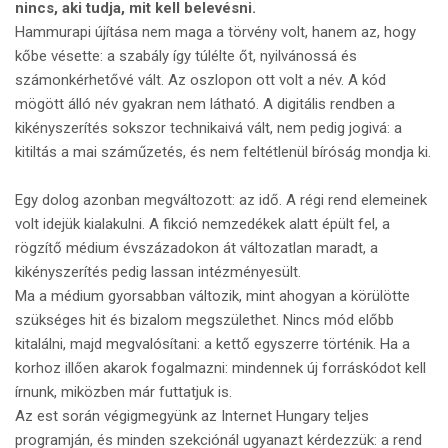
nincs, aki tudja, mit kell belevésni.
Hammurapi újítása nem maga a törvény volt, hanem az, hogy
kőbe vésette: a szabály így túlélte őt, nyilvánossá és
számonkérhetővé vált. Az oszlopon ott volt a név. A kód
mögött álló név gyakran nem látható. A digitális rendben a
kikényszerítés sokszor technikaivá vált, nem pedig jogivá: a
kitiltás a mai száműzetés, és nem feltétlenül bíróság mondja ki.
Egy dolog azonban megváltozott: az idő. A régi rend elemeinek
volt idejük kialakulni. A fikció nemzedékek alatt épült fel, a
rögzítő médium évszázadokon át változatlan maradt, a
kikényszerítés pedig lassan intézményesült.
Ma a médium gyorsabban változik, mint ahogyan a körülötte
szükséges hit és bizalom megszülethet. Nincs mód előbb
kitalálni, majd megvalósítani: a kettő egyszerre történik. Ha a
korhoz illően akarok fogalmazni: mindennek új forráskódot kell
írnunk, miközben már futtatjuk is.
Az est során végigmegyünk az Internet Hungary teljes
programján, és minden szekciónál ugyanazt kérdezzük: a rend