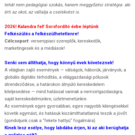
tehát nem pedagógiai szokás, hanem meggyőzési stratégia: aki
érti az okot, az vállalja a cselekvést is.
2026! Kalandra fel! Sorsfordító évbe léptünk
Felkészülés a felkészülhetetlenre!
Célcsoport:
versenypiaci szereplők, kereskedők,
marketingesek és a médiások!
Senki sem állíthatja, hogy könnyű évek követeznek!
A világban zajló események — válságok, háborúk, járványok, a
globális digitális térhódítás, a világgazdasági pólusok
átrendeződése, a határokon átnyúló kereskedelem
kiteljesedése — mind hatással vannak a nemzetgazdaságra,
saját kereskedelmünkre, üzletmenetünkre.
Az események egyre gyorsabban, egyre nagyobb kilengésekkel
követik egymást, és hatásuk kiszámíthatatlanná teszik a jövőt
(gondoljunk csak a "fekete hattyú" fogalmára).
Kinek lesz esélye, hogy labdába érjen, ki az aki berúghatja